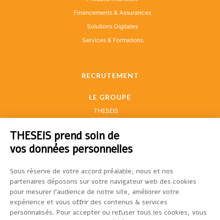
Financements & Assurances
Solutions Digitales
Services & Formations
RECRUTEMENT
LE GROUPE
THESEIS
THESEIS prend soin de
vos données personnelles
CONTACT
Sous réserve de votre accord préalable,
05 67 77 40 00
nous et nos partenaires déposons sur votre navigateur web des
cookies pour mesurer l’audience de notre site, améliorer votre
33-43, avenue Georges Pompidou
CS 93174
expérience et vous offrir des contenus & services
31131 BALMA CEDEX
personnalisés. Pour accepter ou refuser tous les cookies, vous