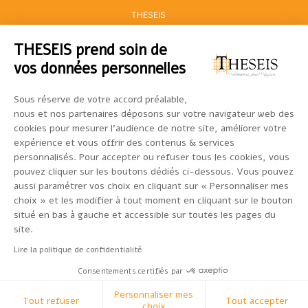
THESEIS
THESEIS prend soin de
vos données personnelles
CONTACT
Sous réserve de votre accord préalable,
05 67 77 40 00
nous et nos partenaires déposons sur votre navigateur web des
cookies pour mesurer l’audience de notre site, améliorer votre
33-43, avenue Georges Pompidou
CS 93174
expérience et vous offrir des contenus & services
31131 BALMA CEDEX
personnalisés. Pour accepter ou refuser tous les cookies, vous
pouvez cliquer sur les boutons dédiés ci-dessous. Vous pouvez
ACCES ESPACE CLIENTS
aussi paramétrer vos choix en cliquant sur « Personnaliser mes
choix » et les modifier à tout moment en cliquant sur le bouton
situé en bas à gauche et accessible sur toutes les pages du
site.
©2026 - Theseis
Lire la politique de confidentialité
- mentions légales -
RCS Toulouse 440 524 874 - Société de courtage en Assurances
Consentements certifiés par
- Courtier en opérations de banque et services de paiement -
Immatriculé au registre de l’ORIAS sous le n°12068535 -
Personnaliser mes
Tout refuser
Tout accepter
www.orias.fr.
choix