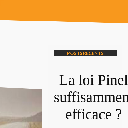
É
POSTS RECENTS
La loi Pine
suffisammen
efficace ?