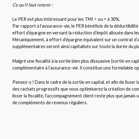
Ce qu’il faut retenir :
Le PER est plus intéressant pour les TMI > ou = à 30%.
Par rapport à l’assurance-vie, le PER bénéficie de la déductibili
effort d’épargne en versant la réduction d’impôt allouée dans le
Mécaniquement, à effort d’épargne équivalent sur un contrat d’
supplémentaires seront ainsi capitalisés sur toute la durée du p
Malgré une fiscalité à la sortie bien plus dissuasive (sortie en ca
complémentaire à l’assurance-vie. Il constitue une formidable op
Pensez-y ! Dans le cadre de la sortie en capital, et afin de lisser 
des rachats progressifs que vous optimiserez la création de comp
lisser la fiscalité, l'accompagnement client reste plus que jamais
de compléments de revenus réguliers.