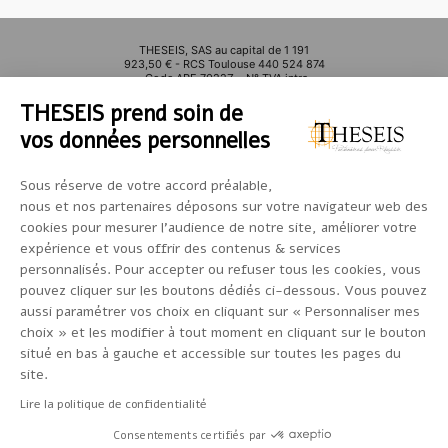
THESEIS, SAS au capital de 1 191
923,50 € - RCS Toulouse 440 524 874
– Code APE 7022Z – N° TVA intra-
communautaire FR 74 440 524 874
THESEIS prend soin de
Société de courtage en Assurances –
Courtier en opérations de banque et
vos données personnelles
services de paiement – enregistré
auprès de l’ORIAS sous le numéro
12068535 - www.orias.fr –
contrôlable(s) par l’Autorité de
Sous réserve de votre accord préalable,
Contrôle Prudentiel et de Résolution
nous et nos partenaires déposons sur votre navigateur web des
(ACPR) adresse courrier : 4 Place de
Budapest CS 92459 - 75436 Paris
cookies pour mesurer l’audience de notre site, améliorer votre
Cedex 09 - Conseil en investissement
expérience et vous offrir des contenus & services
financier, adhérent à l’Anacofi-CIF
E003585 agréée par l’Autorité des
personnalisés. Pour accepter ou refuser tous les cookies, vous
Marchés Financiers (AMF), adresse
pouvez cliquer sur les boutons dédiés ci-dessous. Vous pouvez
courrier : 17 Place de la Bourse 75082
Paris cedex 02 - Responsabilité civile
aussi paramétrer vos choix en cliquant sur « Personnaliser mes
souscrite auprès de MMA IARD sous le
choix » et les modifier à tout moment en cliquant sur le bouton
n° 127109893 au 14 boulevard Marie et
Alexandre OYON – 72030 LE MANS.
situé en bas à gauche et accessible sur toutes les pages du
Garantie financière immobilière
site.
souscrite auprès de ALLIANZ IARD
sous le n° 41318954 au 1 cours
Michelet CS 30051 – 92076 PARIS LA
Lire la politique de confidentialité
DEFENSE. Carte professionnelle «
Transaction sur immeubles et fonds de
Consentements certifiés par
commerce » avec détention de fonds